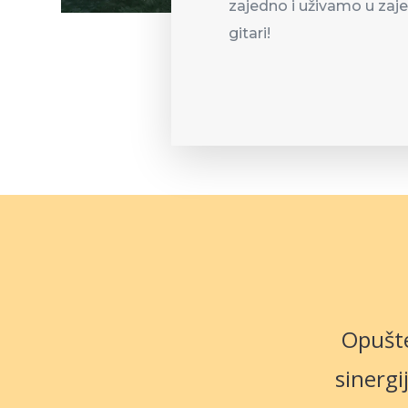
zajedno i uživamo u zaj
gitari!
Opušte
sinergi