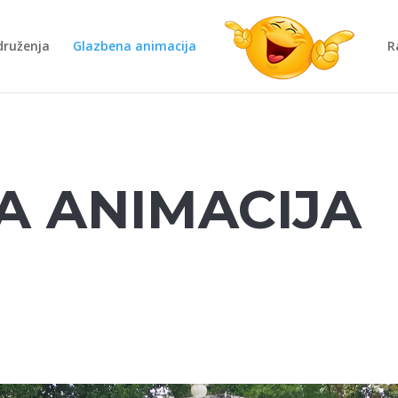
druženja
Glazbena animacija
R
A ANIMACIJA