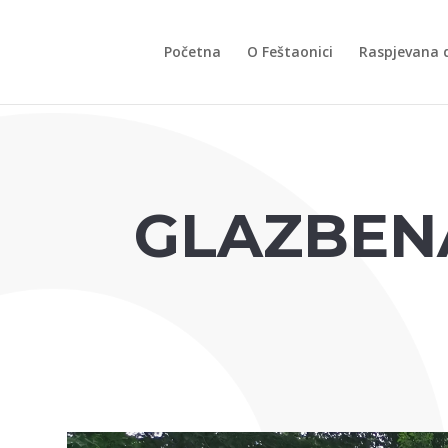
Početna
O Feštaonici
Raspjevana 
GLAZBEN