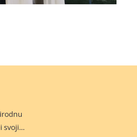
rirodnu
i svoji…