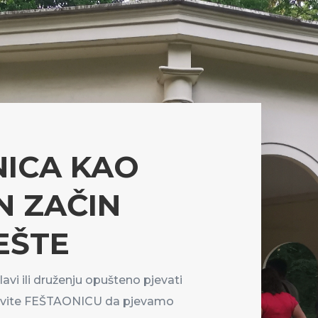
ICA KAO
N ZAČIN
EŠTE
lavi ili druženju opušteno pjevati
ovite FEŠTAONICU da pjevamo